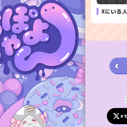
Xにいる
＃